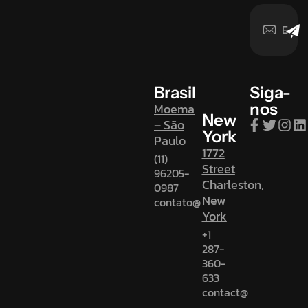
Brasil
Siga-
nos
Moema
New
– São
York
Paulo
1772
(11)
Street
96205-
Charleston,
0987
New
contato@
York
+1
287-
360-
633
contact@