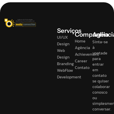
Serviços
Companhia
Agênci
UI/UX
Home
Sinta-se
Design
à
Agência
Web
vontade
Achievement
Design
para
Career
Branding
entrar
Contato
em
WebFlow
contato
Development
se quiser
colaborar
conosco
ou
simplesme
conversar.