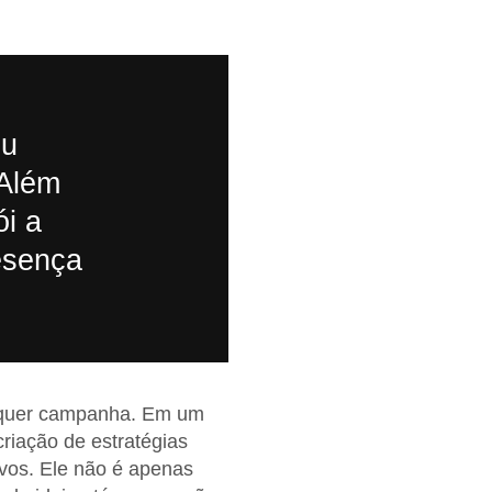
ou
 Além
ói a
esença
alquer campanha. Em um
riação de estratégias
ivos. Ele não é apenas