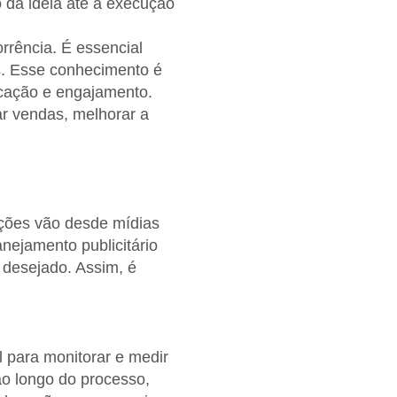
o da ideia até a execução
rrência. É essencial
s. Esse conhecimento é
icação e engajamento.
ar vendas, melhorar a
pções vão desde mídias
anejamento publicitário
 desejado. Assim, é
 para monitorar e medir
ao longo do processo,