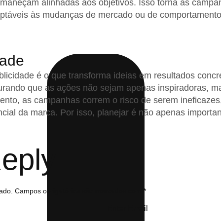
ermaneçam alinhadas aos objetivos. Isso torna as camp
aptáveis às mudanças de mercado ou de comportamento 
dade
licidade é o que transforma ideias em resultados concre
segurando que as ações não sejam apenas inspiradoras, 
nto, as campanhas correm o risco de serem ineficazes,
ial da marca. Por isso, planejar é não apenas importa
eply
ado.
Campos obrigatórios são marcados com
*