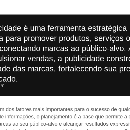
cidade é uma ferramenta estratégica
da para promover produtos, serviços 
 conectando marcas ao público-alvo.
lsionar vendas, a publicidade constr
ade das marcas, fortalecendo sua pr
cado.
y​
 um dos fatores mais importantes para o sucesso de qu
e informações, o planejamento é a base que permite a c
rcas ao seu público-alvo e alcançar resultados express