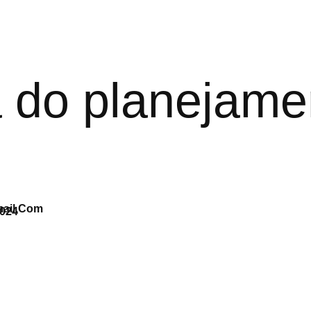
a do planejame
ail.com
2024