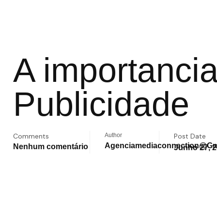
A importanci
Publicidade
Comments
Author
Post Date
Agenciamediaconnection@gm
Nenhum comentário
Junho 27, 