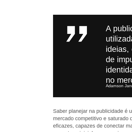
A publi
utiliza
ideias,
de impu
identid
no mer
Adamson Jann
Saber planejar na publicidade é
mercado competitivo e saturado d
eficazes, capazes de conectar ma